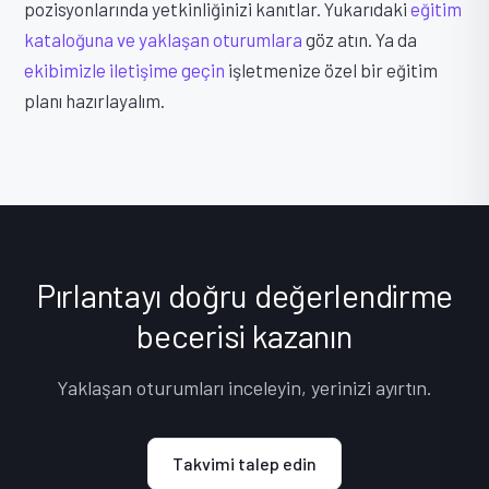
pozisyonlarında yetkinliğinizi kanıtlar. Yukarıdaki
eğitim
kataloğuna ve yaklaşan oturumlara
göz atın. Ya da
ekibimizle iletişime geçin
işletmenize özel bir eğitim
planı hazırlayalım.
Pırlantayı doğru değerlendirme
becerisi kazanın
Yaklaşan oturumları inceleyin, yerinizi ayırtın.
Takvimi talep edin